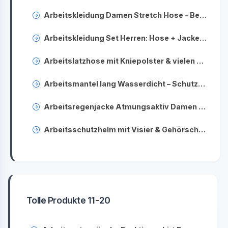
Arbeitskleidung Damen Stretch Hose – Bequeme Arbeitshosen für Frauen
Arbeitskleidung Set Herren: Hose + Jacke + Sicherheitsschuhe – Komplett ausgestattet zum Bestpreis
Arbeitslatzhose mit Kniepolster & vielen Taschen – Robuste Workwear für Profis
Arbeitsmantel lang Wasserdicht – Schutzmantel für Chemieindustrie & Labor
Arbeitsregenjacke Atmungsaktiv Damen Reflektierend – Wasserdichte Arbeitsjacke mit Sichtbarkeit
Arbeitsschutzhelm mit Visier & Gehörschutz – Komplettlösung für Kopf-Sicherheit
Tolle Produkte 11-20