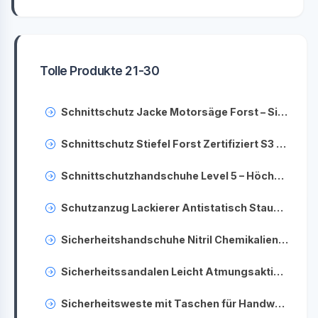
Tolle Produkte 21-30
Schnittschutz Jacke Motorsäge Forst – Sicherheitsjacke für Waldarbeiten
Schnittschutz Stiefel Forst Zertifiziert S3 – Sicherheitsschuhe Forstarbeiter EN ISO
Schnittschutzhandschuhe Level 5 – Höchster Schutz für Ihre Hände im Arbeitsalltag
Schutzanzug Lackierer Antistatisch Staubdicht – Wiederverwendbarer Overall für Malerarbeiten
Sicherheitshandschuhe Nitril Chemikalienbeständig – Schutz bei Labor & Industrie
Sicherheitssandalen Leicht Atmungsaktiv S1P Herren – Sommerarbeitsschutzschuhe
Sicherheitsweste mit Taschen für Handwerker – Praktische Warnweste mit Aufbewahrungsmöglichkeiten