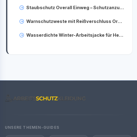
Staubschutz Overall Einweg – Schutzanzug für Baustelle & Renovierung
Warnschutzweste mit Reißverschluss Orange – Reflektierende Sicherheitsweste EN ISO 20471
Wasserdichte Winter-Arbeitsjacke für Herren – Warm & Wetterfest im Beruf
UNSERE THEMEN-GUIDES