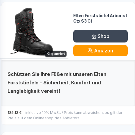
Elten Forststiefel Arborist
Gtx S3 Ci
Shop
Amazon
KI-generiert
Schützen Sie Ihre Füße mit unseren Elten
Forststiefeln – Sicherheit, Komfort und
Langlebigkeit vereint!
185.13 €
- inklusive 19% MwSt. / Preis kann abweichen, es gilt der
Preis auf dem Onlineshop des Anbieters.