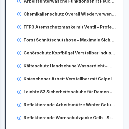
Arbeitsunterwäsche Funktionsshirt Feuchtigkeitstransport – Komfort bei körperlicher Arbeit
Chemikalienschutz Overall Wiederverwendbar – Schutzausrüstung für Industrie & Handwerk
FFP3 Atemschutzmaske mit Ventil – Professioneller Schutz vor Feinstaub und Viren
Forst Schnittschutzhose – Maximale Sicherheit für die Waldarbeit
Gehörschutz Kopfbügel Verstellbar Industrie – Lärmschutz Kopfhörer EN352
Kälteschutz Handschuhe Wasserdicht – Winterarbeit Handschuhe für Profis
Knieschoner Arbeit Verstellbar mit Gelpolster – Profi Knieschutz für Handwerker
Leichte S3 Sicherheitsschuhe für Damen – Komfortabler Schutz am Arbeitsplatz
Reflektierende Arbeitsmütze Winter Gefüttert – Sichtbarer Kälteschutz auf der Baustelle
Reflektierende Warnschutzjacke Gelb – Sichtbarkeit & Sicherheit bei jedem Einsatz