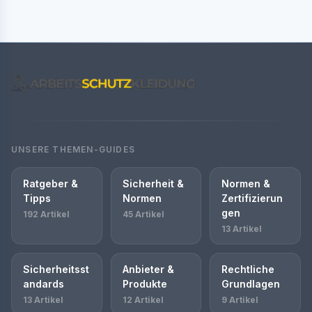
UNSERE THEMEN-GUIDES
Ratgeber &
Sicherheit &
Normen &
Tipps
Normen
Zertifizierun
gen
192 Artikel
45 Artikel
13 Artikel
Sicherheitsst
Anbieter &
Rechtliche
andards
Produkte
Grundlagen
13 Artikel
12 Artikel
9 Artikel