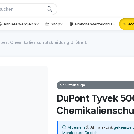
Anbietervergleich
Shop
Branchenverzeichnis
Hoc
pert Chemikalienschutzkleidung Größe L
Schutzanzüge
DuPont Tyvek 50
Chemikalienschu
Mit einem
ⓘ Affiliate-Link
gekennzeich
Mehrkosten für dich.