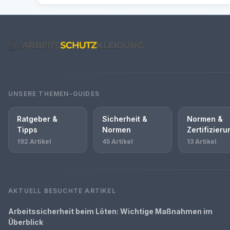
UNSERE THEMEN-GUIDES
Ratgeber &
Sicherheit &
Normen &
Tipps
Normen
Zertifizier
192 Artikel
45 Artikel
13 Artikel
AKTUELL BESUCHTE ARTIKEL
Arbeitssicherheit beim Löten: Wichtige Maßnahmen im
Überblick