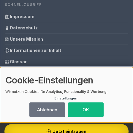
SCHNELLZUGRIFF
Impressum
Datenschutz
Unsere Mission
Informationen zur Inhalt
Glossar
Ihre Datenschutzeinstellungen
Cookie-Einstellungen
Media Daten
Wir nutzen Cookies für
Analytics, Functionality & Werbung
.
Einstellungen
© 2026 Arbeitsschutzkleidung.info | V4.1
Ablehnen
OK
Mit einem
ⓘ Affiliate-Link
gekennzeichnete Links unterstützen unsere
Arbeit – ohne Mehrkosten für dich. Als Amazon-Partner verdiene ich an
qualifizierten Verkäufen.
Ladezeit 0,09s | Cache: APCu
Jetzt eintragen